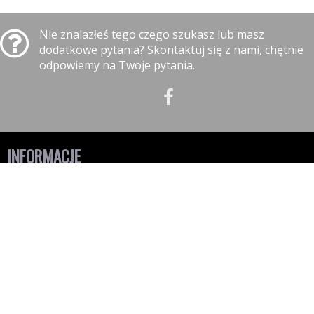
Nie znalazłeś tego czego szukasz lub masz
dodatkowe pytania? Skontaktuj się z nami, chętnie
odpowiemy na Twoje pytania.
INFORMACJE
Polityka prywatności
Polityka cookies
Klauzula informacyjna RODO
Reklamacje
GODZINY OTWARCIA
10:00-17:00 - Poniedziałek
10:00-17:00 - Wtorek