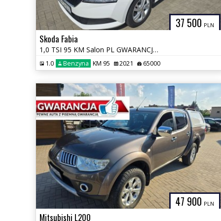
37 500
PLN
Skoda Fabia
1,0 TSI 95 KM Salon PL GWARANCJA Zamiana
1.0
Benzyna
KM 95
2021
65000
47 900
PLN
Mitsubishi L200