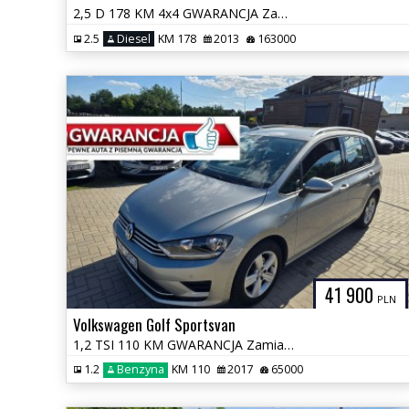
2,5 D 178 KM 4x4 GWARANCJA Zamiana Zarejestrowany
2.5
Diesel
KM 178
2013
163000
41 900
PLN
Volkswagen Golf Sportsvan
1,2 TSI 110 KM GWARANCJA Zamiana Zarejestrowany
1.2
Benzyna
KM 110
2017
65000