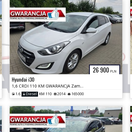
26 900
PLN
Hyundai i30
1,6 CRDI 110 KM GWARANCJA Zamiana Zarejestrowany
1.6
Diesel
KM 110
2014
165000