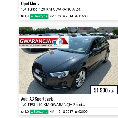
Opel Meriva
1,4 Turbo 120 KM GWARANCJA Zamiana Zarejestrowany
1.4
Benzyna
KM 120
2014
116000
51 900
PLN
Audi A3 Sportback
1,0 TFSI 116 KM GWARANCJA Zamiana Zarejestrowany
1.0
Benzyna
KM 115
2017
92000