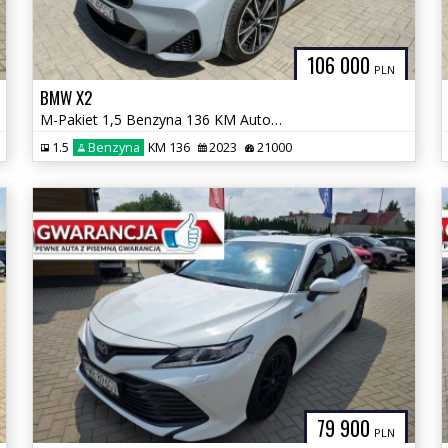
106 000
PLN
BMW X2
M-Pakiet 1,5 Benzyna 136 KM Automat GWARANCJA Zamiana Zarejestrowany
1.5
Benzyna
KM 136
2023
21000
79 900
PLN