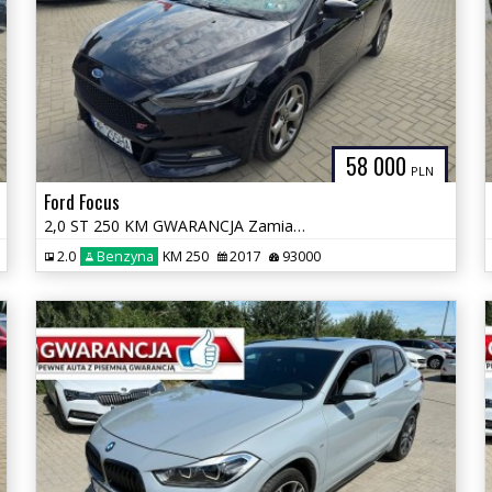
58 000
PLN
Ford Focus
2,0 ST 250 KM GWARANCJA Zamiana Zarejestrowany
2.0
Benzyna
KM 250
2017
93000