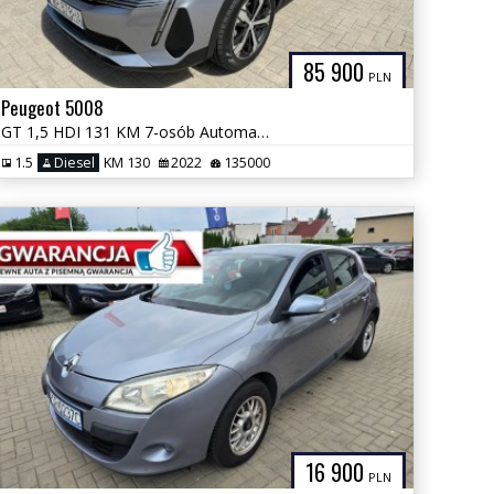
85 900
PLN
Peugeot 5008
GT 1,5 HDI 131 KM 7-osób Automat GWARANCJA Zamiana Zarejestrowany
1.5
Diesel
KM 130
2022
135000
16 900
PLN