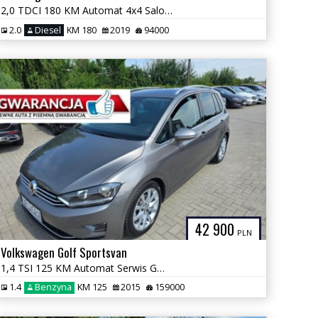
2,0 TDCI 180 KM Automat 4x4 Salon PL Serwis GWARANCJA Zamiana
2.0
Diesel
KM 180
2019
94000
42 900
PLN
Volkswagen Golf Sportsvan
1,4 TSI 125 KM Automat Serwis GWARANCJA Zamiana Zarejestrowany
1.4
Benzyna
KM 125
2015
159000