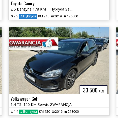
Toyota Camry
2,5 Benzyna 178 KM + Hybryda Salon PL Automat GWARANCJA Zamiana
2.5
Hybryda
KM 218
2019
126000
33 500
PLN
Volkswagen Golf
1,4 TSI 150 KM Serwis GWARANCJA Zamiana Zarejestrowany
1.4
Benzyna
KM 150
2016
218000