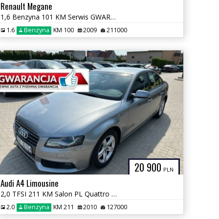
Renault Megane
1,6 Benzyna 101 KM Serwis GWARANCJA Zamiana Zarejestrowany
1.6
Benzyna
KM 100
2009
211000
20 900
PLN
Audi A4 Limousine
2,0 TFSI 211 KM Salon PL Quattro Automat GWARANCJA Zamiana
2.0
Benzyna
KM 211
2010
127000