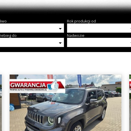
liwo
Rok produkcji od
zebieg do
Nadwozie