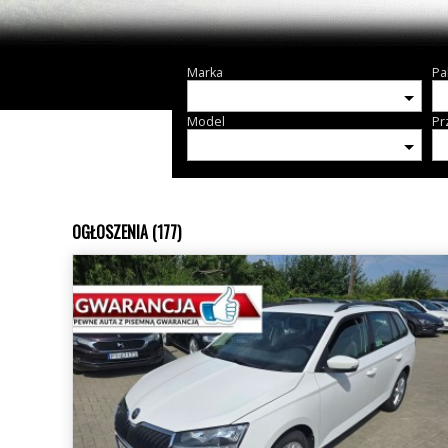
Marka
Pa
Model
Pr
OGŁOSZENIA (177)