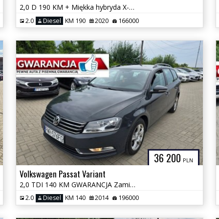
2,0 D 190 KM + Miękka hybryda X-Drive Automat Serwis GWARANCJA Zamiana
2.0
Diesel
KM 190
2020
166000
36 200
PLN
Volkswagen Passat Variant
2,0 TDI 140 KM GWARANCJA Zamiana Zarejestrowany
2.0
Diesel
KM 140
2014
196000