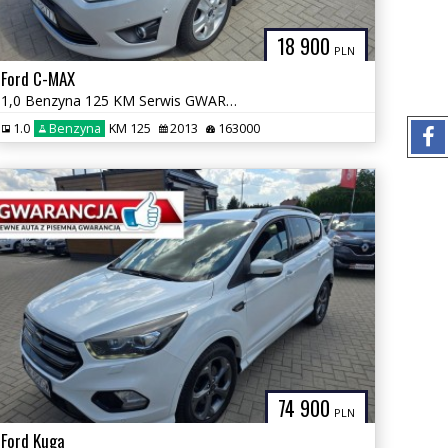
18 900
PLN
Ford C-MAX
1,0 Benzyna 125 KM Serwis GWARANCJA Zamiana Zarejestrowany
1.0
Benzyna
KM 125
2013
163000
74 900
PLN
Ford Kuga