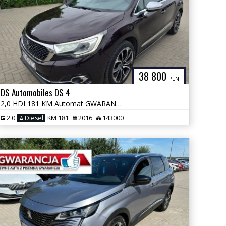
38 800
PLN
DS Automobiles DS 4
2,0 HDI 181 KM Automat GWARANCJA Zamiana Zarejestrowany
2.0
Diesel
KM 181
2016
143000