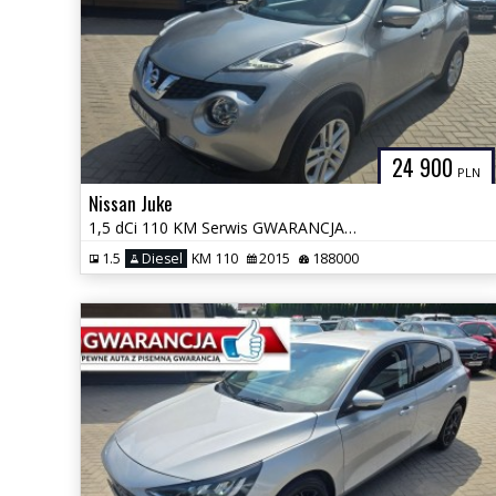
24 900
PLN
Nissan Juke
1,5 dCi 110 KM Serwis GWARANCJA Zamiana Zarejestrowany
1.5
Diesel
KM 110
2015
188000