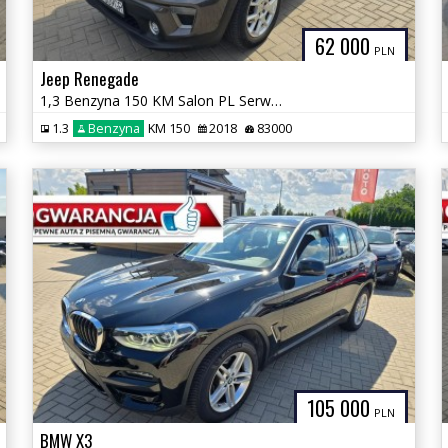
62 000
PLN
Jeep Renegade
1,3 Benzyna 150 KM Salon PL Serwis GWARANCJA Zamiana Zarejestrowany
1.3
Benzyna
KM 150
2018
83000
105 000
PLN
BMW X3