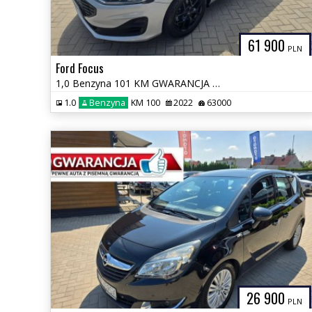
61 900
PLN
Ford Focus
1,0 Benzyna 101 KM GWARANCJA Zamiana Zarejestrowany
1.0
Benzyna
KM 100
2022
63000
26 900
PLN