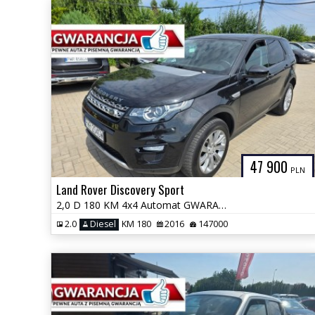
47 900
PLN
Land Rover Discovery Sport
2,0 D 180 KM 4x4 Automat GWARANCJA Zamiana Zarejestrowany
2.0
Diesel
KM 180
2016
147000