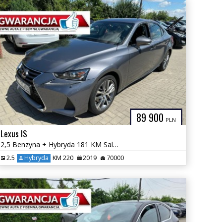
89 900
PLN
Lexus IS
2,5 Benzyna + Hybryda 181 KM Salon PL Automat GWARANCJA Zamiana
2.5
Hybryda
KM 220
2019
70000