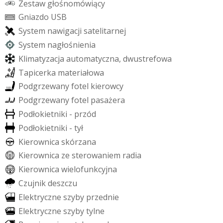
Z
e
s
t
a
w
g
ł
o
ś
n
o
m
ó
w
i
ą
c
y
G
n
i
a
z
d
o
U
S
B
S
y
s
t
e
m
n
a
w
i
g
a
c
j
i
s
a
t
e
l
i
t
a
r
n
e
j
S
y
s
t
e
m
n
a
g
ł
o
ś
n
i
e
n
i
a
K
l
i
m
a
t
y
z
a
c
j
a
a
u
t
o
m
a
t
y
c
z
n
a
,
d
w
u
s
t
r
e
f
o
w
a
T
a
p
i
c
e
r
k
a
m
a
t
e
r
i
a
ł
o
w
a
P
o
d
g
r
z
e
w
a
n
y
f
o
t
e
l
k
i
e
r
o
w
c
y
P
o
d
g
r
z
e
w
a
n
y
f
o
t
e
l
p
a
s
a
ż
e
r
a
P
o
d
ł
o
k
i
e
t
n
i
k
i
-
p
r
z
ó
d
P
o
d
ł
o
k
i
e
t
n
i
k
i
-
t
y
ł
K
i
e
r
o
w
n
i
c
a
s
k
ó
r
z
a
n
a
K
i
e
r
o
w
n
i
c
a
z
e
s
t
e
r
o
w
a
n
i
e
m
r
a
d
i
a
K
i
e
r
o
w
n
i
c
a
w
i
e
l
o
f
u
n
k
c
y
j
n
a
C
z
u
j
n
i
k
d
e
s
z
c
z
u
E
l
e
k
t
r
y
c
z
n
e
s
z
y
b
y
p
r
z
e
d
n
i
e
E
l
e
k
t
r
y
c
z
n
e
s
z
y
b
y
t
y
l
n
e