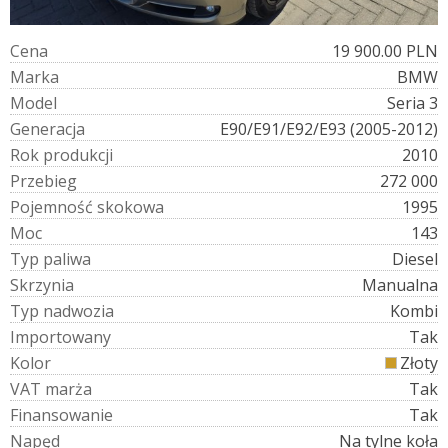
C
e
n
a
19 900.00 PLN
M
a
r
k
a
BMW
M
o
d
e
l
Seria 3
G
e
n
e
r
a
c
j
a
E90/E91/E92/E93 (2005-2012)
R
o
k
p
r
o
d
u
k
c
j
i
2010
P
r
z
e
b
i
e
g
272 000
P
o
j
e
m
n
o
ś
ć
s
k
o
k
o
w
a
1995
M
o
c
143
T
y
p
p
a
l
i
w
a
Diesel
S
k
r
z
y
n
i
a
Manualna
T
y
p
n
a
d
w
o
z
i
a
Kombi
I
m
p
o
r
t
o
w
a
n
y
Tak
K
o
l
o
r
Złoty
V
A
T
m
a
r
ż
a
Tak
F
i
n
a
n
s
o
w
a
n
i
e
Tak
N
a
p
ę
d
Na tylne koła