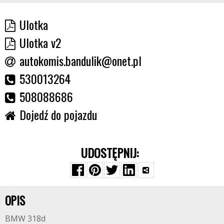
Ulotka
Ulotka v2
autokomis.bandulik@onet.pl
530013264
508088686
Dojedź do pojazdu
UDOSTĘPNIJ:
OPIS
BMW 318d