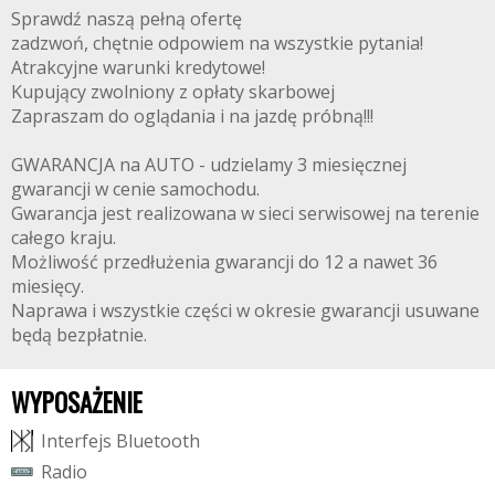
Sprawdź naszą pełną ofertę
zadzwoń, chętnie odpowiem na wszystkie pytania!
Atrakcyjne warunki kredytowe!
Kupujący zwolniony z opłaty skarbowej
Zapraszam do oglądania i na jazdę próbną!!!
GWARANCJA na AUTO - udzielamy 3 miesięcznej
gwarancji w cenie samochodu.
Gwarancja jest realizowana w sieci serwisowej na terenie
całego kraju.
Możliwość przedłużenia gwarancji do 12 a nawet 36
miesięcy.
Naprawa i wszystkie części w okresie gwarancji usuwane
będą bezpłatnie.
WYPOSAŻENIE
I
n
t
e
r
f
e
j
s
B
l
u
e
t
o
o
t
h
R
a
d
i
o