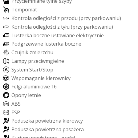
P
r
z
y
c
i
e
m
n
i
a
n
e
t
y
l
n
e
s
z
y
b
y
T
e
m
p
o
m
a
t
K
o
n
t
r
o
l
a
o
d
l
e
g
ł
o
ś
c
i
z
p
r
z
o
d
u
(
p
r
z
y
p
a
r
k
o
w
a
n
i
u
)
K
o
n
t
r
o
l
a
o
d
l
e
g
ł
o
ś
c
i
z
t
y
ł
u
(
p
r
z
y
p
a
r
k
o
w
a
n
i
u
)
L
u
s
t
e
r
k
a
b
o
c
z
n
e
u
s
t
a
w
i
a
n
e
e
l
e
k
t
r
y
c
z
n
i
e
P
o
d
g
r
z
e
w
a
n
e
l
u
s
t
e
r
k
a
b
o
c
z
n
e
C
z
u
j
n
i
k
z
m
i
e
r
z
c
h
u
L
a
m
p
y
p
r
z
e
c
i
w
m
g
i
e
l
n
e
S
y
s
t
e
m
S
t
a
r
t
/
S
t
o
p
W
s
p
o
m
a
g
a
n
i
e
k
i
e
r
o
w
n
i
c
y
F
e
l
g
i
a
l
u
m
i
n
i
o
w
e
1
6
O
p
o
n
y
l
e
t
n
i
e
A
B
S
E
S
P
P
o
d
u
s
z
k
a
p
o
w
i
e
t
r
z
n
a
k
i
e
r
o
w
c
y
P
o
d
u
s
z
k
a
p
o
w
i
e
t
r
z
n
a
p
a
s
a
ż
e
r
a