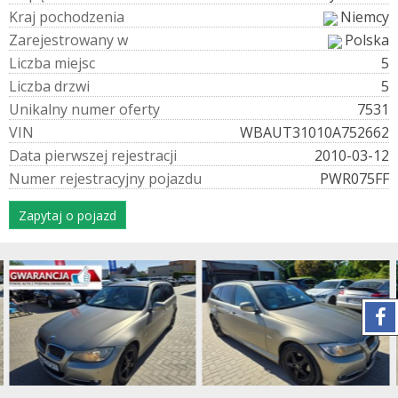
K
r
a
j
p
o
c
h
o
d
z
e
n
i
a
Niemcy
Z
a
r
e
j
e
s
t
r
o
w
a
n
y
w
Polska
L
i
c
z
b
a
m
i
e
j
s
c
5
L
i
c
z
b
a
d
r
z
w
i
5
U
n
i
k
a
l
n
y
n
u
m
e
r
o
f
e
r
t
y
7531
V
I
N
WBAUT31010A752662
D
a
t
a
p
i
e
r
w
s
z
e
j
r
e
j
e
s
t
r
a
c
j
i
2010-03-12
N
u
m
e
r
r
e
j
e
s
t
r
a
c
y
j
n
y
p
o
j
a
z
d
u
PWR075FF
Zapytaj o pojazd