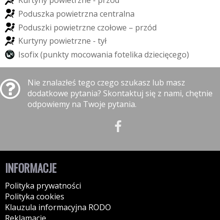
K
u
r
t
y
n
y
p
o
w
i
e
t
r
z
n
e
-
p
r
z
ó
d
P
o
d
u
s
z
k
a
p
o
w
i
e
t
r
z
n
a
c
e
n
t
r
a
l
n
a
P
o
d
u
s
z
k
i
p
o
w
i
e
t
r
z
n
e
c
z
o
ł
o
w
e
–
p
r
z
ó
d
K
u
r
t
y
n
y
p
o
w
i
e
t
r
z
n
e
-
t
y
ł
I
s
o
f
i
x
(
p
u
n
k
t
y
m
o
c
o
w
a
n
i
a
f
o
t
e
l
i
k
a
d
z
i
e
c
i
ę
c
e
g
o
)
Nie znalazłeś tego czego szukasz lub masz
dodatkowe pytania? Skontaktuj się z nami, chętnie
odpowiemy na Twoje pytania.
INFORMACJE
Polityka prywatności
Polityka cookies
Klauzula informacyjna RODO
Reklamacje