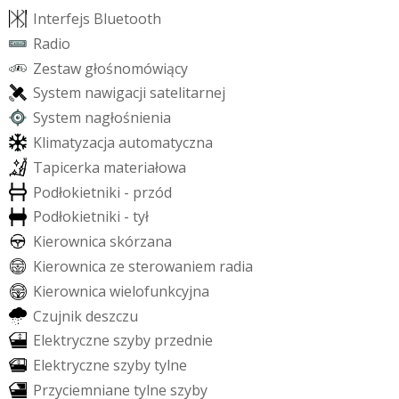
I
n
t
e
r
f
e
j
s
B
l
u
e
t
o
o
t
h
R
a
d
i
o
Z
e
s
t
a
w
g
ł
o
ś
n
o
m
ó
w
i
ą
c
y
S
y
s
t
e
m
n
a
w
i
g
a
c
j
i
s
a
t
e
l
i
t
a
r
n
e
j
S
y
s
t
e
m
n
a
g
ł
o
ś
n
i
e
n
i
a
K
l
i
m
a
t
y
z
a
c
j
a
a
u
t
o
m
a
t
y
c
z
n
a
T
a
p
i
c
e
r
k
a
m
a
t
e
r
i
a
ł
o
w
a
P
o
d
ł
o
k
i
e
t
n
i
k
i
-
p
r
z
ó
d
P
o
d
ł
o
k
i
e
t
n
i
k
i
-
t
y
ł
K
i
e
r
o
w
n
i
c
a
s
k
ó
r
z
a
n
a
K
i
e
r
o
w
n
i
c
a
z
e
s
t
e
r
o
w
a
n
i
e
m
r
a
d
i
a
K
i
e
r
o
w
n
i
c
a
w
i
e
l
o
f
u
n
k
c
y
j
n
a
C
z
u
j
n
i
k
d
e
s
z
c
z
u
E
l
e
k
t
r
y
c
z
n
e
s
z
y
b
y
p
r
z
e
d
n
i
e
E
l
e
k
t
r
y
c
z
n
e
s
z
y
b
y
t
y
l
n
e
P
r
z
y
c
i
e
m
n
i
a
n
e
t
y
l
n
e
s
z
y
b
y