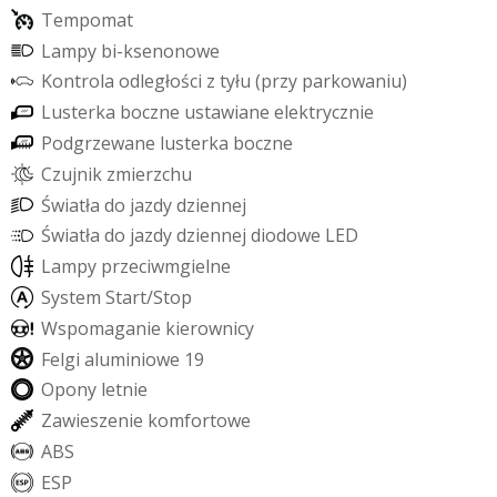
T
e
m
p
o
m
a
t
L
a
m
p
y
b
i
-
k
s
e
n
o
n
o
w
e
K
o
n
t
r
o
l
a
o
d
l
e
g
ł
o
ś
c
i
z
t
y
ł
u
(
p
r
z
y
p
a
r
k
o
w
a
n
i
u
)
L
u
s
t
e
r
k
a
b
o
c
z
n
e
u
s
t
a
w
i
a
n
e
e
l
e
k
t
r
y
c
z
n
i
e
P
o
d
g
r
z
e
w
a
n
e
l
u
s
t
e
r
k
a
b
o
c
z
n
e
C
z
u
j
n
i
k
z
m
i
e
r
z
c
h
u
Ś
w
i
a
t
ł
a
d
o
j
a
z
d
y
d
z
i
e
n
n
e
j
Ś
w
i
a
t
ł
a
d
o
j
a
z
d
y
d
z
i
e
n
n
e
j
d
i
o
d
o
w
e
L
E
D
L
a
m
p
y
p
r
z
e
c
i
w
m
g
i
e
l
n
e
S
y
s
t
e
m
S
t
a
r
t
/
S
t
o
p
W
s
p
o
m
a
g
a
n
i
e
k
i
e
r
o
w
n
i
c
y
F
e
l
g
i
a
l
u
m
i
n
i
o
w
e
1
9
O
p
o
n
y
l
e
t
n
i
e
Z
a
w
i
e
s
z
e
n
i
e
k
o
m
f
o
r
t
o
w
e
A
B
S
E
S
P