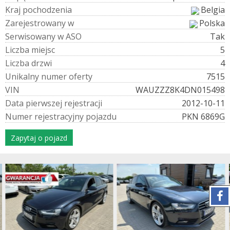
K
r
a
j
p
o
c
h
o
d
z
e
n
i
a
Belgia
Z
a
r
e
j
e
s
t
r
o
w
a
n
y
w
Polska
S
e
r
w
i
s
o
w
a
n
y
w
A
S
O
Tak
L
i
c
z
b
a
m
i
e
j
s
c
5
L
i
c
z
b
a
d
r
z
w
i
4
U
n
i
k
a
l
n
y
n
u
m
e
r
o
f
e
r
t
y
7515
V
I
N
WAUZZZ8K4DN015498
D
a
t
a
p
i
e
r
w
s
z
e
j
r
e
j
e
s
t
r
a
c
j
i
2012-10-11
N
u
m
e
r
r
e
j
e
s
t
r
a
c
y
j
n
y
p
o
j
a
z
d
u
PKN 6869G
Zapytaj o pojazd