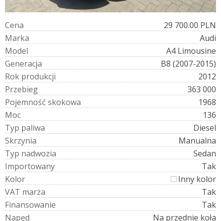
C
e
n
a
29 700.00 PLN
M
a
r
k
a
Audi
M
o
d
e
l
A4 Limousine
G
e
n
e
r
a
c
j
a
B8 (2007-2015)
R
o
k
p
r
o
d
u
k
c
j
i
2012
P
r
z
e
b
i
e
g
363 000
P
o
j
e
m
n
o
ś
ć
s
k
o
k
o
w
a
1968
M
o
c
136
T
y
p
p
a
l
i
w
a
Diesel
S
k
r
z
y
n
i
a
Manualna
T
y
p
n
a
d
w
o
z
i
a
Sedan
I
m
p
o
r
t
o
w
a
n
y
Tak
K
o
l
o
r
Inny kolor
V
A
T
m
a
r
ż
a
Tak
F
i
n
a
n
s
o
w
a
n
i
e
Tak
N
a
p
ę
d
Na przednie koła