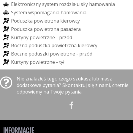
E
l
e
k
t
r
o
n
i
c
z
n
y
s
y
s
t
e
m
r
o
z
d
z
i
a
ł
u
s
i
ł
y
h
a
m
o
w
a
n
i
a
S
y
s
t
e
m
w
s
p
o
m
a
g
a
n
i
a
h
a
m
o
w
a
n
i
a
P
o
d
u
s
z
k
a
p
o
w
i
e
t
r
z
n
a
k
i
e
r
o
w
c
y
P
o
d
u
s
z
k
a
p
o
w
i
e
t
r
z
n
a
p
a
s
a
ż
e
r
a
K
u
r
t
y
n
y
p
o
w
i
e
t
r
z
n
e
-
p
r
z
ó
d
B
o
c
z
n
a
p
o
d
u
s
z
k
a
p
o
w
i
e
t
r
z
n
a
k
i
e
r
o
w
c
y
B
o
c
z
n
e
p
o
d
u
s
z
k
i
p
o
w
i
e
t
r
z
n
e
-
p
r
z
ó
d
K
u
r
t
y
n
y
p
o
w
i
e
t
r
z
n
e
-
t
y
ł
Nie znalazłeś tego czego szukasz lub masz
dodatkowe pytania? Skontaktuj się z nami, chętnie
odpowiemy na Twoje pytania.
INFORMACJE