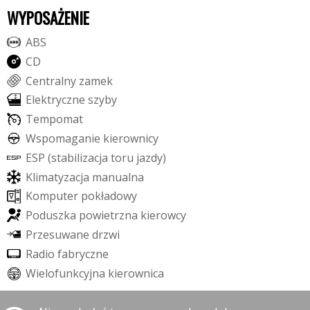
WYPOSAŻENIE
A
B
S
C
D
C
e
n
t
r
a
l
n
y
z
a
m
e
k
E
l
e
k
t
r
y
c
z
n
e
s
z
y
b
y
T
e
m
p
o
m
a
t
W
s
p
o
m
a
g
a
n
i
e
k
i
e
r
o
w
n
i
c
y
E
S
P
(
s
t
a
b
i
l
i
z
a
c
j
a
t
o
r
u
j
a
z
d
y
)
K
l
i
m
a
t
y
z
a
c
j
a
m
a
n
u
a
l
n
a
K
o
m
p
u
t
e
r
p
o
k
ł
a
d
o
w
y
P
o
d
u
s
z
k
a
p
o
w
i
e
t
r
z
n
a
k
i
e
r
o
w
c
y
P
r
z
e
s
u
w
a
n
e
d
r
z
w
i
R
a
d
i
o
f
a
b
r
y
c
z
n
e
W
i
e
l
o
f
u
n
k
c
y
j
n
a
k
i
e
r
o
w
n
i
c
a