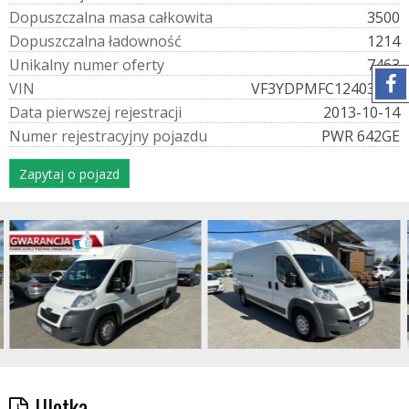
D
o
p
u
s
z
c
z
a
l
n
a
m
a
s
a
c
a
ł
k
o
w
i
t
a
3500
D
o
p
u
s
z
c
z
a
l
n
a
ł
a
d
o
w
n
o
ś
ć
1214
U
n
i
k
a
l
n
y
n
u
m
e
r
o
f
e
r
t
y
7463
V
I
N
VF3YDPMFC12403968
D
a
t
a
p
i
e
r
w
s
z
e
j
r
e
j
e
s
t
r
a
c
j
i
2013-10-14
N
u
m
e
r
r
e
j
e
s
t
r
a
c
y
j
n
y
p
o
j
a
z
d
u
PWR 642GE
Zapytaj o pojazd
Ulotka