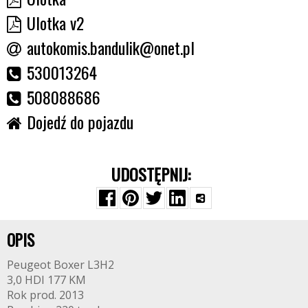
Ulotka v2
autokomis.bandulik@onet.pl
530013264
508088686
Dojedź do pojazdu
UDOSTĘPNIJ:
OPIS
Peugeot Boxer L3H2
3,0 HDI 177 KM
Rok prod. 2013