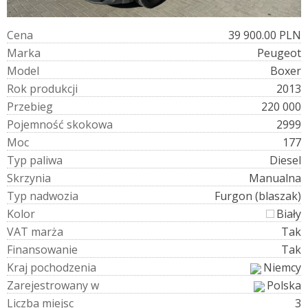
C
e
n
a
39 900.00 PLN
M
a
r
k
a
Peugeot
M
o
d
e
l
Boxer
R
o
k
p
r
o
d
u
k
c
j
i
2013
P
r
z
e
b
i
e
g
220 000
P
o
j
e
m
n
o
ś
ć
s
k
o
k
o
w
a
2999
M
o
c
177
T
y
p
p
a
l
i
w
a
Diesel
S
k
r
z
y
n
i
a
Manualna
T
y
p
n
a
d
w
o
z
i
a
Furgon (blaszak)
K
o
l
o
r
Biały
V
A
T
m
a
r
ż
a
Tak
F
i
n
a
n
s
o
w
a
n
i
e
Tak
K
r
a
j
p
o
c
h
o
d
z
e
n
i
a
Niemcy
Z
a
r
e
j
e
s
t
r
o
w
a
n
y
w
Polska
L
i
c
z
b
a
m
i
e
j
s
c
3