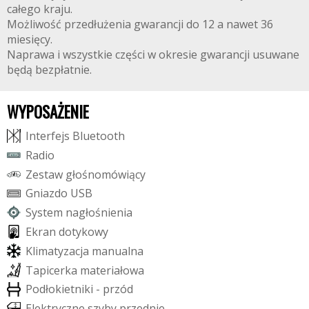
całego kraju.
Możliwość przedłużenia gwarancji do 12 a nawet 36
miesięcy.
Naprawa i wszystkie części w okresie gwarancji usuwane
będą bezpłatnie.
WYPOSAŻENIE
I
n
t
e
r
f
e
j
s
B
l
u
e
t
o
o
t
h
R
a
d
i
o
Z
e
s
t
a
w
g
ł
o
ś
n
o
m
ó
w
i
ą
c
y
G
n
i
a
z
d
o
U
S
B
S
y
s
t
e
m
n
a
g
ł
o
ś
n
i
e
n
i
a
E
k
r
a
n
d
o
t
y
k
o
w
y
K
l
i
m
a
t
y
z
a
c
j
a
m
a
n
u
a
l
n
a
T
a
p
i
c
e
r
k
a
m
a
t
e
r
i
a
ł
o
w
a
P
o
d
ł
o
k
i
e
t
n
i
k
i
-
p
r
z
ó
d
E
l
e
k
t
r
y
c
z
n
e
s
z
y
b
y
p
r
z
e
d
n
i
e