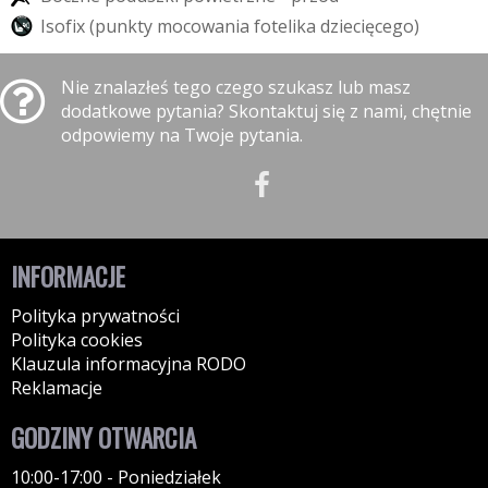
I
s
o
f
i
x
(
p
u
n
k
t
y
m
o
c
o
w
a
n
i
a
f
o
t
e
l
i
k
a
d
z
i
e
c
i
ę
c
e
g
o
)
Nie znalazłeś tego czego szukasz lub masz
dodatkowe pytania? Skontaktuj się z nami, chętnie
odpowiemy na Twoje pytania.
INFORMACJE
Polityka prywatności
Polityka cookies
Klauzula informacyjna RODO
Reklamacje
GODZINY OTWARCIA
10:00-17:00 - Poniedziałek