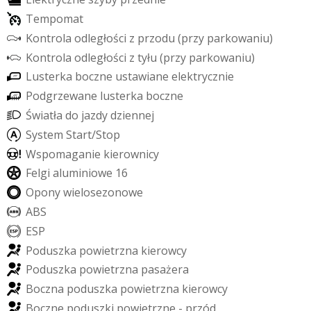
T
e
m
p
o
m
a
t
K
o
n
t
r
o
l
a
o
d
l
e
g
ł
o
ś
c
i
z
p
r
z
o
d
u
(
p
r
z
y
p
a
r
k
o
w
a
n
i
u
)
K
o
n
t
r
o
l
a
o
d
l
e
g
ł
o
ś
c
i
z
t
y
ł
u
(
p
r
z
y
p
a
r
k
o
w
a
n
i
u
)
L
u
s
t
e
r
k
a
b
o
c
z
n
e
u
s
t
a
w
i
a
n
e
e
l
e
k
t
r
y
c
z
n
i
e
P
o
d
g
r
z
e
w
a
n
e
l
u
s
t
e
r
k
a
b
o
c
z
n
e
Ś
w
i
a
t
ł
a
d
o
j
a
z
d
y
d
z
i
e
n
n
e
j
S
y
s
t
e
m
S
t
a
r
t
/
S
t
o
p
W
s
p
o
m
a
g
a
n
i
e
k
i
e
r
o
w
n
i
c
y
F
e
l
g
i
a
l
u
m
i
n
i
o
w
e
1
6
O
p
o
n
y
w
i
e
l
o
s
e
z
o
n
o
w
e
A
B
S
E
S
P
P
o
d
u
s
z
k
a
p
o
w
i
e
t
r
z
n
a
k
i
e
r
o
w
c
y
P
o
d
u
s
z
k
a
p
o
w
i
e
t
r
z
n
a
p
a
s
a
ż
e
r
a
B
o
c
z
n
a
p
o
d
u
s
z
k
a
p
o
w
i
e
t
r
z
n
a
k
i
e
r
o
w
c
y
B
o
c
z
n
e
p
o
d
u
s
z
k
i
p
o
w
i
e
t
r
z
n
e
-
p
r
z
ó
d