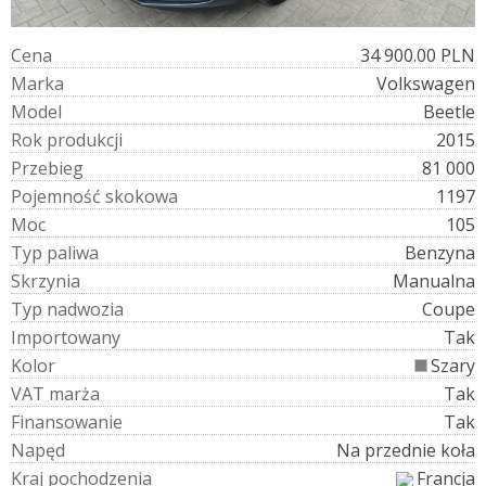
C
e
n
a
34 900.00 PLN
M
a
r
k
a
Volkswagen
M
o
d
e
l
Beetle
R
o
k
p
r
o
d
u
k
c
j
i
2015
P
r
z
e
b
i
e
g
81 000
P
o
j
e
m
n
o
ś
ć
s
k
o
k
o
w
a
1197
M
o
c
105
T
y
p
p
a
l
i
w
a
Benzyna
S
k
r
z
y
n
i
a
Manualna
T
y
p
n
a
d
w
o
z
i
a
Coupe
I
m
p
o
r
t
o
w
a
n
y
Tak
K
o
l
o
r
Szary
V
A
T
m
a
r
ż
a
Tak
F
i
n
a
n
s
o
w
a
n
i
e
Tak
N
a
p
ę
d
Na przednie koła
K
r
a
j
p
o
c
h
o
d
z
e
n
i
a
Francja