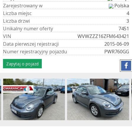
Z
a
r
e
j
e
s
t
r
o
w
a
n
y
w
Polska
L
i
c
z
b
a
m
i
e
j
s
c
4
L
i
c
z
b
a
d
r
z
w
i
3
U
n
i
k
a
l
n
y
n
u
m
e
r
o
f
e
r
t
y
7451
V
I
N
WVWZZZ16ZFM643421
D
a
t
a
p
i
e
r
w
s
z
e
j
r
e
j
e
s
t
r
a
c
j
i
2015-06-09
N
u
m
e
r
r
e
j
e
s
t
r
a
c
y
j
n
y
p
o
j
a
z
d
u
PWR760GG
Zapytaj o pojazd