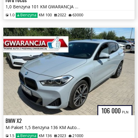
1,0 Benzyna 101 KM GWARANCJA Zamiana Zarejestrowany
1.0
Benzyna
KM 100
2022
63000
106 000
PLN
BMW X2
M-Pakiet 1,5 Benzyna 136 KM Automat GWARANCJA Zamiana Zarejestrowany
1.5
Benzyna
KM 136
2023
21000