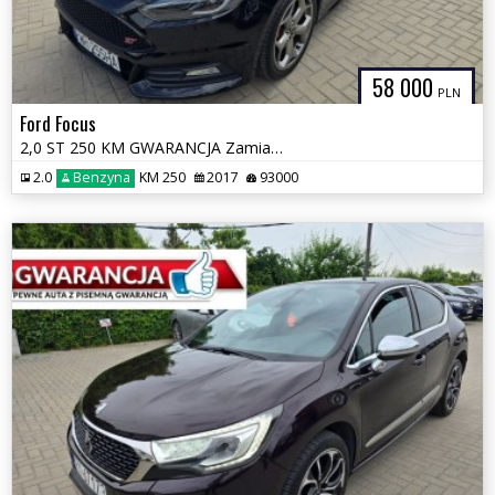
58 000
PLN
Ford Focus
2,0 ST 250 KM GWARANCJA Zamiana Zarejestrowany
2.0
Benzyna
KM 250
2017
93000