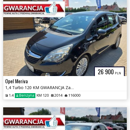
26 900
PLN
Opel Meriva
1,4 Turbo 120 KM GWARANCJA Zamiana Zarejestrowany
1.4
Benzyna
KM 120
2014
116000