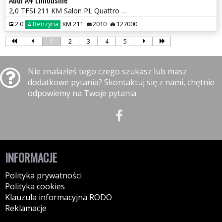
2,0 TFSI 211 KM Salon PL Quattro Automat GWARANCJA Zamiana
2.0
Benzyna
KM 211
2010
127000
1
2
3
4
5
Nie znalazłeś tego czego szukasz lub masz
dodatkowe pytania? Skontaktuj się z nami, chętnie
odpowiemy na Twoje pytania.
INFORMACJE
Polityka prywatności
Polityka cookies
Klauzula informacyjna RODO
Reklamacje