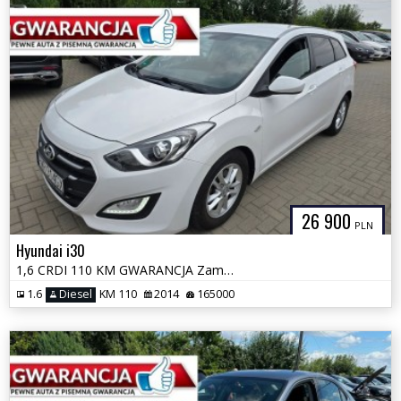
26 900
PLN
Hyundai i30
1,6 CRDI 110 KM GWARANCJA Zamiana Zarejestrowany
1.6
Diesel
KM 110
2014
165000