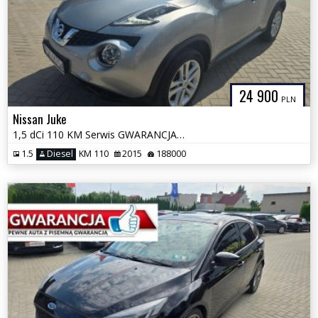
24 900
PLN
Nissan Juke
1,5 dCi 110 KM Serwis GWARANCJA Zamiana Zarejestrowany
1.5
Diesel
KM 110
2015
188000