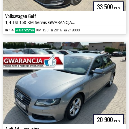
33 500
PLN
Volkswagen Golf
1,4 TSI 150 KM Serwis GWARANCJA Zamiana Zarejestrowany
1.4
Benzyna
KM 150
2016
218000
20 900
PLN
Audi A4 Limousine