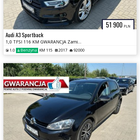
51 900
PLN
Audi A3 Sportback
1,0 TFSI 116 KM GWARANCJA Zamiana Zarejestrowany
1.0
Benzyna
KM 115
2017
92000