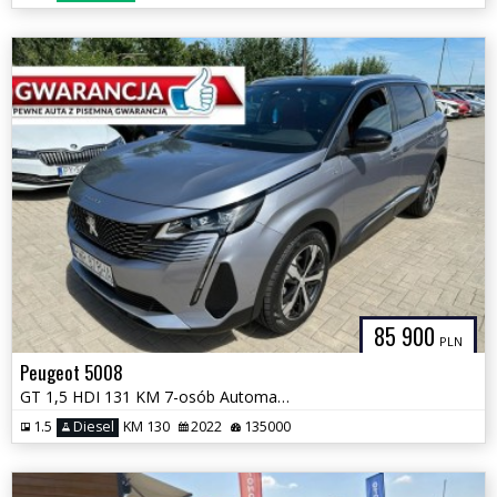
85 900
PLN
Peugeot 5008
GT 1,5 HDI 131 KM 7-osób Automat GWARANCJA Zamiana Zarejestrowany
1.5
Diesel
KM 130
2022
135000