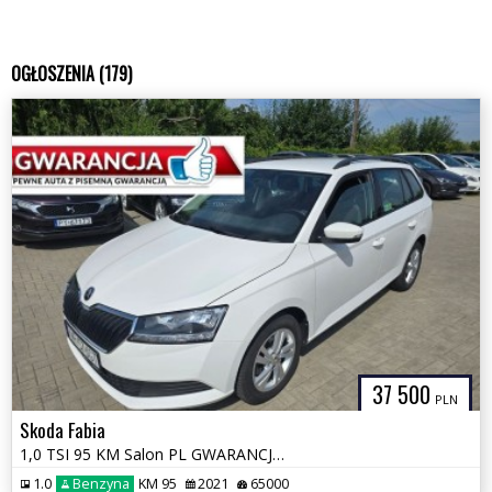
OGŁOSZENIA (179)
37 500
PLN
Skoda Fabia
1,0 TSI 95 KM Salon PL GWARANCJA Zamiana
1.0
Benzyna
KM 95
2021
65000