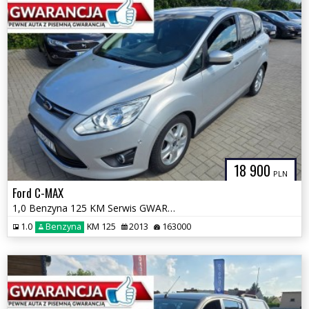
18 900
PLN
Ford C-MAX
1,0 Benzyna 125 KM Serwis GWARANCJA Zamiana Zarejestrowany
1.0
Benzyna
KM 125
2013
163000