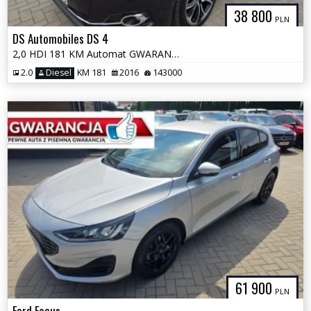
38 800
PLN
DS Automobiles DS 4
2,0 HDI 181 KM Automat GWARANCJA Zamiana Zarejestrowany
2.0
Diesel
KM 181
2016
143000
61 900
PLN
Ford Focus