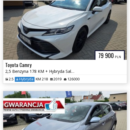
79 900
PLN
Toyota Camry
2,5 Benzyna 178 KM + Hybryda Salon PL Automat GWARANCJA Zamiana
2.5
Hybryda
KM 218
2019
126000