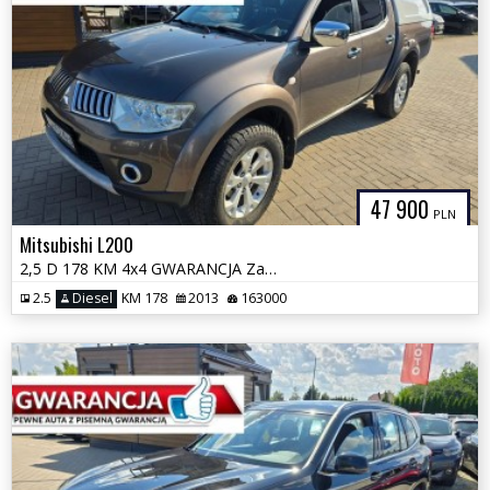
47 900
PLN
Mitsubishi L200
2,5 D 178 KM 4x4 GWARANCJA Zamiana Zarejestrowany
2.5
Diesel
KM 178
2013
163000