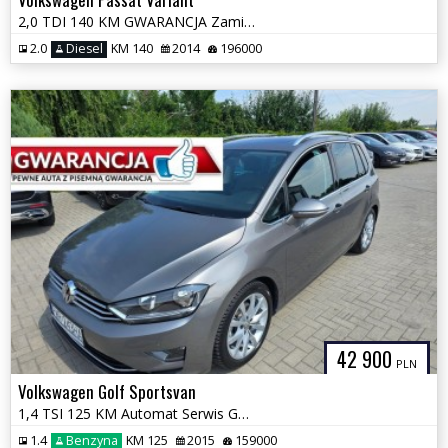
2,0 TDI 140 KM GWARANCJA Zamiana Zarejestrowany
2.0
Diesel
KM 140
2014
196000
42 900
PLN
Volkswagen Golf Sportsvan
1,4 TSI 125 KM Automat Serwis GWARANCJA Zamiana Zarejestrowany
1.4
Benzyna
KM 125
2015
159000