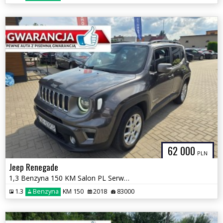
62 000
PLN
Jeep Renegade
1,3 Benzyna 150 KM Salon PL Serwis GWARANCJA Zamiana Zarejestrowany
1.3
Benzyna
KM 150
2018
83000