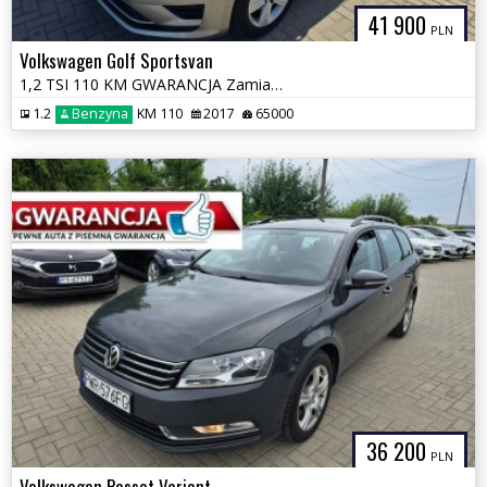
41 900
PLN
Volkswagen Golf Sportsvan
1,2 TSI 110 KM GWARANCJA Zamiana Zarejestrowany
1.2
Benzyna
KM 110
2017
65000
36 200
PLN
Volkswagen Passat Variant