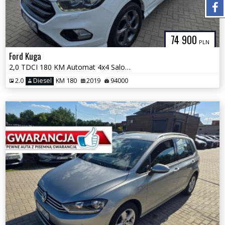
74 900
PLN
Ford Kuga
2,0 TDCI 180 KM Automat 4x4 Salon PL Serwis GWARANCJA Zamiana
2.0
Diesel
KM 180
2019
94000