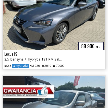
89 900
PLN
Lexus IS
2,5 Benzyna + Hybryda 181 KM Salon PL Automat GWARANCJA Zamiana
2.5
Hybryda
KM 220
2019
70000