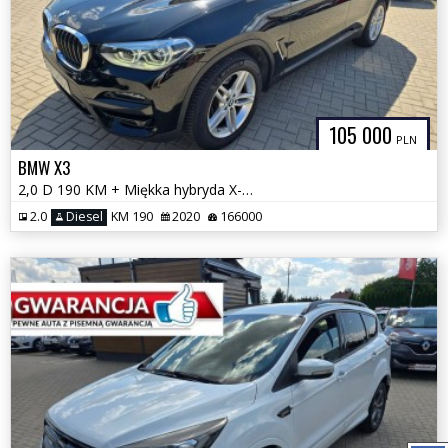
105 000
PLN
BMW X3
2,0 D 190 KM + Miękka hybryda X-Drive Automat Serwis GWARANCJA Zamiana
2.0
Diesel
KM 190
2020
166000